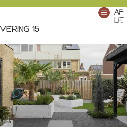
Af
le
vering 15