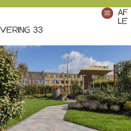
Af
le
vering 33