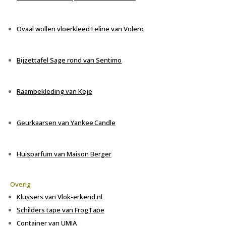
Ovaal wollen vloerkleed Feline
van Volero
Bijzettafel Sage
rond
van Sentimo
Raambekleding van Keje
Geurkaarsen van Yankee
Candle
Huisparfum van Maison Berger
Overig
Klussers van Vlok-erkend.nl
Schilders tape van FrogTape
Container van UMIA