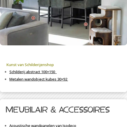
P
P
Kunst
van Schilderijenshop
Schilderij abstract 100×150
Metalen wandobject
kubes
30×92
meubilair & Accessoires
Acoustische w
andpanelen van
Isodeco