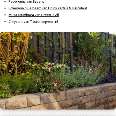
Peperomia van Esperit
Echeveria blue heart van Ubink cactus & succulent
Musa acuminata van Green is All
Chrysant van Tastethegreen.nl
P
P
P