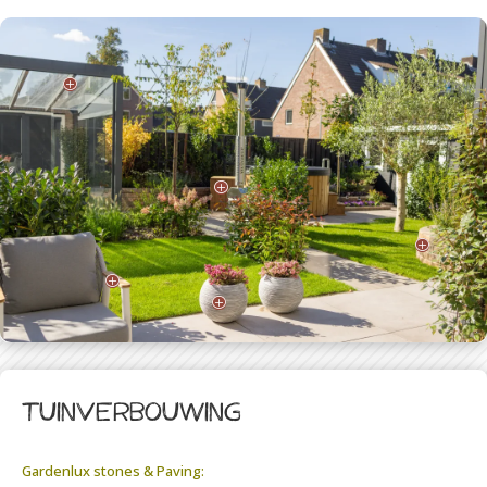
P
P
P
P
P
Tuinverbouwing
Gardenlux stones & Paving: