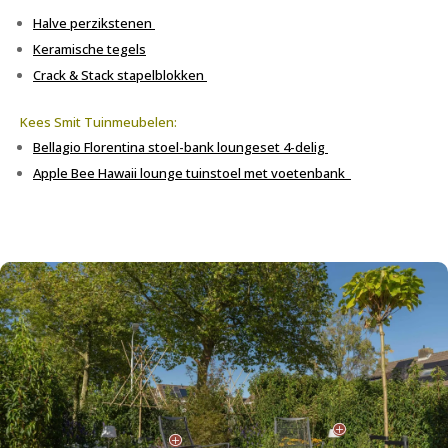
Halve perzikstenen
Keramische tegels
Crack & Stack stapelblokken
Kees Smit Tuinmeubelen:
Bellagio
Florentina
stoel-bank
loungeset
4-delig
Apple
Bee
Hawaii lounge tuinstoel met voetenbank
P
P