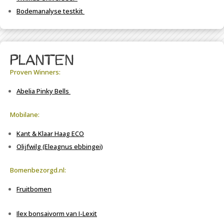
Bodemanalyse
testkit
planten
Proven Winners:
Abelia Pinky Bells
Mobilane:
Kant & Klaar Haag ECO
Olijfwilg (Eleagnus ebbingei)
Bomenbezorgd.nl:
Fruitbomen
Ilex bonsaivorm van I-Lexit