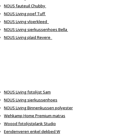
NOUS fauteuil
Chubby
NOUS Living poef
Tuff
NOUS Living
vloerkleed
NOUS Living
sierkussenhoes
Bella
NOUS Living plaid Revere
NOUS Living
fotolijst
Sam
NOUS Living
sierkussenhoes
NOUS Living
Binnenkussen
polyester
Wehkamp
Home Premium
matras
Woood
fotolijstplank Studio
Eendenveren
enkel dekbed W