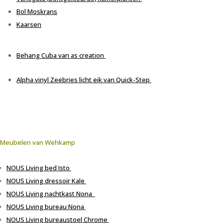
Bol Moskrans
Kaarsen
Behang
Cuba van as c
reation
Alpha vinyl
Zeebries
licht
eik
van
Quick-Step
Meubelen van Wehkamp
NOUS Living bed
Isto
NOUS Living
dressoir
Kale
NOUS Living nachtkast
Nona
NOUS Living bureau Nona
NOUS L
iving bureaustoel Chrome