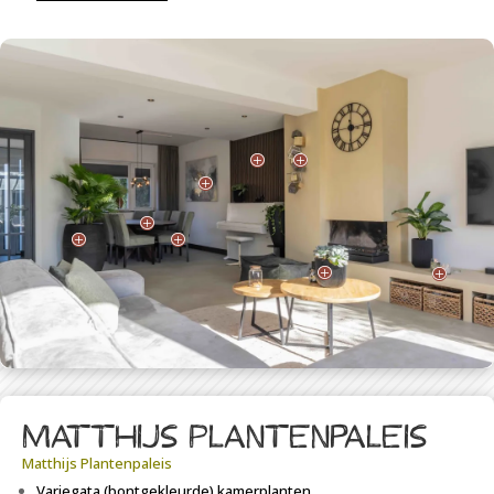
P
P
P
P
P
P
P
P
Matthijs Plantenpaleis
Matthijs Plantenpaleis
Variegata
(
bontgekleurde) kamerplanten