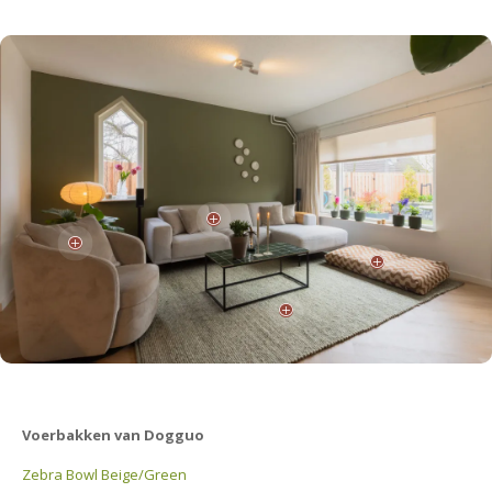
P
P
P
P
Voerbakken van Dogguo
Zebra Bowl Beige/Green