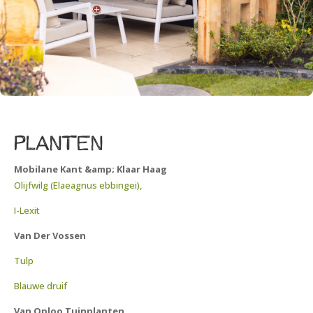
P
planten
Mobilane Kant &amp; Klaar Haag
Olijfwilg (Elaeagnus ebbingei),
I-Lexit
Van Der Vossen
Tulp
Blauwe druif
Van Oploo Tuinplanten