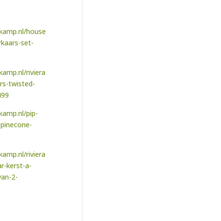
kamp.nl/house
rkaars-set-
amp.nl/riviera
rs-twisted-
499
amp.nl/pip-
-pinecone-
amp.nl/riviera
r-kerst-a-
van-2-