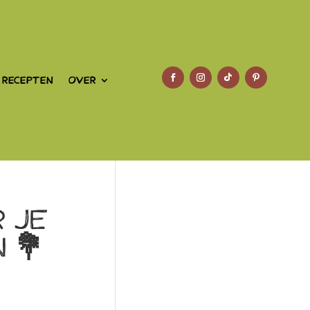
 RECEPTEN
OVER
r je
n
💐