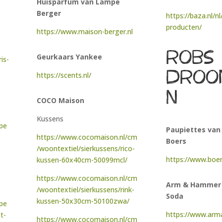
Huisparfum van Lampe
Berger
https://baza.nl/n
producten/
https://www.maison-berger.nl
robs
Geurkaars Yankee
is-
droo
https://scents.nl/
n
COCO Maison
Kussens
mpe
Paupiettes van
https://www.cocomaison.nl/cm
Boers
/woontextiel/sierkussens/rico-
https://www.boer
kussen-60x40cm-50099mcl/
https://www.cocomaison.nl/cm
Arm & Hammer 
/woontextiel/sierkussens/rink-
Soda
kussen-50x30cm-50100zwa/
mpe
https://www.ar
t-
https://www.cocomaison.nl/cm