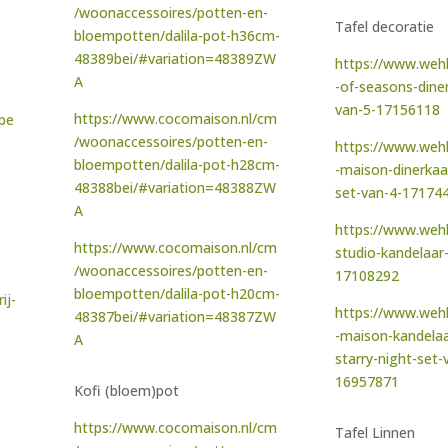
/woonaccessoires/potten-en-
Tafel decoratie
bloempotten/dalila-pot-h36cm-
48389bei/#variation=48389ZW
https://www.weh
A
-of-seasons-dine
van-5-17156118
https://www.cocomaison.nl/cm
mpe
/woonaccessoires/potten-en-
https://www.wehk
bloempotten/dalila-pot-h28cm-
-maison-dinerkaa
48388bei/#variation=48388ZW
set-van-4-17174
A
https://www.wehk
https://www.cocomaison.nl/cm
studio-kandelaar
/woonaccessoires/potten-en-
17108292
bloempotten/dalila-pot-h20cm-
ij-
https://www.wehk
48387bei/#variation=48387ZW
-maison-kandelaa
A
starry-night-set-
16957871
Kofi (bloem)pot
https://www.cocomaison.nl/cm
Tafel Linnen