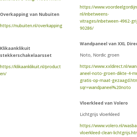
https://www.voordeelgordijn
nl/inbetweens-
Overkapping van Nubuiten
vitrages/inbetween-4962-gri
https://nubuiten.nl/overkapping
90286/
Wandpaneel van XXL Dire
Klikaanklikuit
Noto, Nordic groen
stekkerschakelaarsset
https://www.xxldirect.nl/wa
https://klikaanklikuit.nl/product
aneel-noto-groen-dikte-4-
en/
gratis-op-maat-gezaagd.ht
sqr=wandpaneel%20noto
Vloerkleed van Volero
Lichtgrijs vloerkleed
https://www.volero.nl/wasba
vloerkleed-clean-lichtgrijs.ht