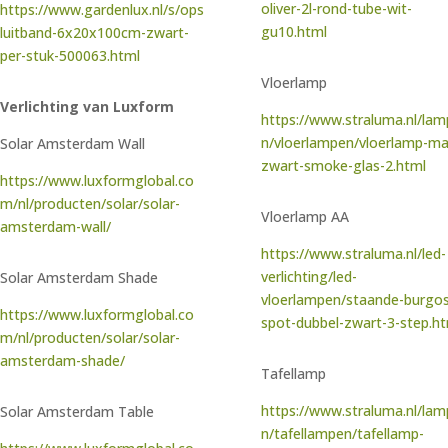
oliver-2l-rond-tube-wit-
https://www.gardenlux.nl/s/ops
gu10.html
luitband-6x20x100cm-zwart-
per-stuk-500063.html
Vloerlamp
Verlichting van Luxform
https://www.straluma.nl/la
n/vloerlampen/vloerlamp-ma
Solar Amsterdam Wall
zwart-smoke-glas-2.html
https://www.luxformglobal.co
m/nl/producten/solar/solar-
Vloerlamp AA
amsterdam-wall/
https://www.straluma.nl/led-
verlichting/led-
Solar Amsterdam Shade
vloerlampen/staande-burgos
https://www.luxformglobal.co
spot-dubbel-zwart-3-step.h
m/nl/producten/solar/solar-
amsterdam-shade/
Tafellamp
https://www.straluma.nl/la
Solar Amsterdam Table
n/tafellampen/tafellamp-