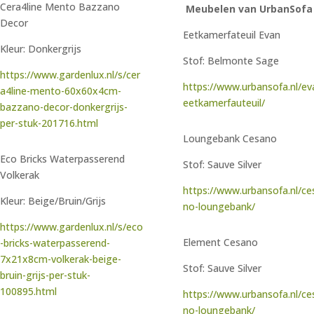
Cera4line Mento Bazzano
Meubelen van UrbanSofa
Decor
Eetkamerfateuil Evan
Kleur: Donkergrijs
Stof: Belmonte Sage
https://www.gardenlux.nl/s/cer
https://www.urbansofa.nl/ev
a4line-mento-60x60x4cm-
eetkamerfauteuil/
bazzano-decor-donkergrijs-
per-stuk-201716.html
Loungebank Cesano
Eco Bricks Waterpasserend
Stof: Sauve Silver
Volkerak
https://www.urbansofa.nl/ce
Kleur: Beige/Bruin/Grijs
no-loungebank/
https://www.gardenlux.nl/s/eco
Element Cesano
-bricks-waterpasserend-
7x21x8cm-volkerak-beige-
Stof: Sauve Silver
bruin-grijs-per-stuk-
100895.html
https://www.urbansofa.nl/ce
no-loungebank/