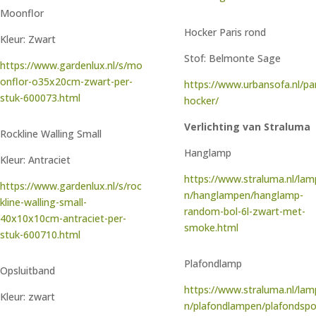
Moonflor
Hocker Paris rond
Kleur: Zwart
Stof: Belmonte Sage
https://www.gardenlux.nl/s/mo
onflor-o35x20cm-zwart-per-
https://www.urbansofa.nl/par
stuk-600073.html
hocker/
Verlichting van Straluma
Rockline Walling Small
Hanglamp
Kleur: Antraciet
https://www.straluma.nl/la
https://www.gardenlux.nl/s/roc
n/hanglampen/hanglamp-
kline-walling-small-
random-bol-6l-zwart-met-
40x10x10cm-antraciet-per-
smoke.html
stuk-600710.html
Plafondlamp
Opsluitband
https://www.straluma.nl/la
Kleur: zwart
n/plafondlampen/plafondspo