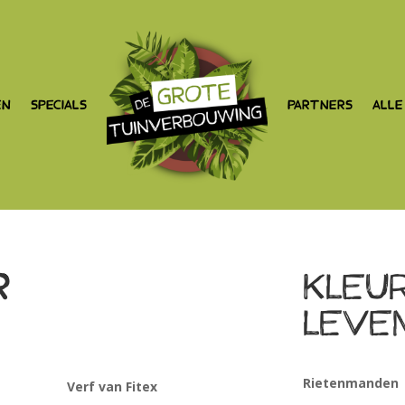
EN
SPECIALS
PARTNERS
ALLE
r
Kleu
leve
Rietenmanden
Verf van Fitex