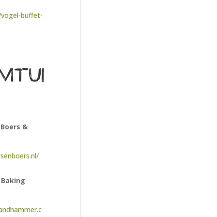
l/vogel-buffet-
mtui
 Boers &
senboers.nl/
Baking
mandhammer.c