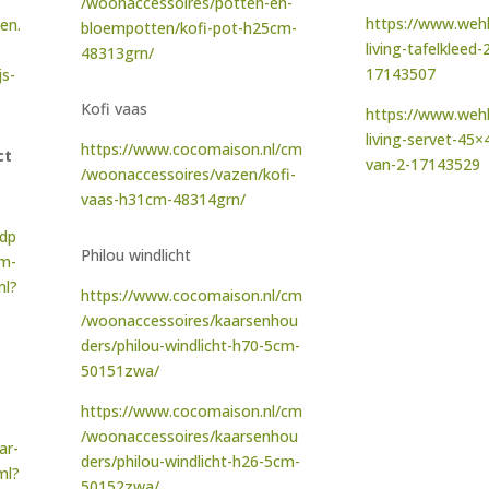
/woonaccessoires/potten-en-
https://www.weh
en.
bloempotten/kofi-pot-h25cm-
living-tafelklee
48313grn/
17143507
js-
Kofi vaas
https://www.weh
living-servet-45
https://www.cocomaison.nl/cm
ct
van-2-17143529
/woonaccessoires/vazen/kofi-
vaas-h31cm-48314grn/
ndp
Philou windlicht
mm-
ml?
https://www.cocomaison.nl/cm
/woonaccessoires/kaarsenhou
ders/philou-windlicht-h70-5cm-
50151zwa/
https://www.cocomaison.nl/cm
/woonaccessoires/kaarsenhou
ar-
ders/philou-windlicht-h26-5cm-
ml?
50152zwa/