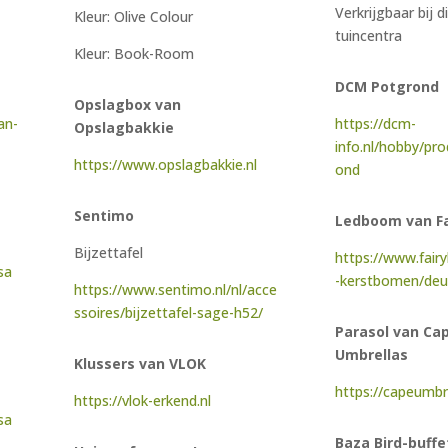
Verkrijgbaar bij d
Kleur: Olive Colour
tuincentra
Kleur: Book-Room
DCM Potgrond
Opslagbox van
an-
https://dcm-
Opslagbakkie
info.nl/hobby/pr
https://www.opslagbakkie.nl
ond
Sentimo
Ledboom van Fa
Bijzettafel
https://www.fairy
sa
-kerstbomen/deu
https://www.sentimo.nl/nl/acce
ssoires/bijzettafel-sage-h52/
Parasol van Ca
Umbrellas
Klussers van VLOK
https://capeumbre
https://vlok-erkend.nl
sa
Baza Bird-buffe