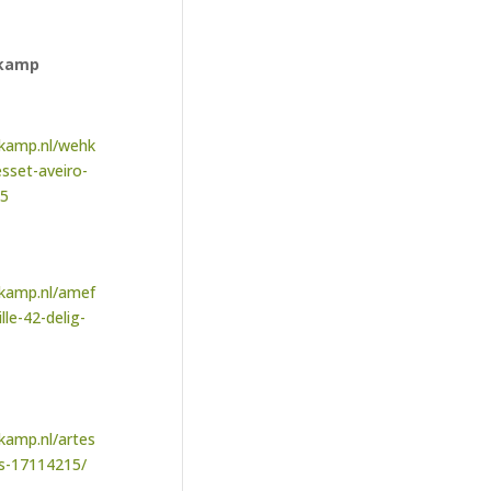
hkamp
kamp.nl/wehk
sset-aveiro-
55
kamp.nl/amef
le-42-delig-
kamp.nl/artes
gs-17114215/