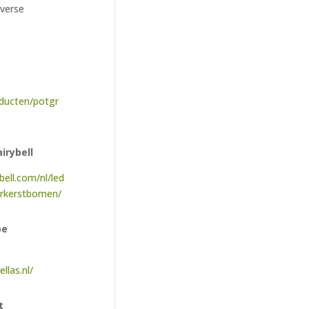
iverse
oducten/potgr
irybell
bell.com/nl/led
rkerstbomen/
pe
llas.nl/
t