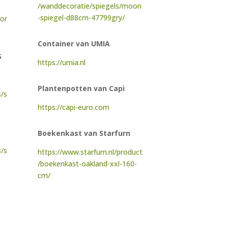
/wanddecoratie/spiegels/moon
-spiegel-d88cm-47799gry/
cor
Container van UMIA
S
https://umia.nl
Plantenpotten van Capi
s/s
https://capi-euro.com
Boekenkast
van Starfurn
s/s
https://www.starfurn.nl/product
/boekenkast-oakland-xxl-160-
cm/