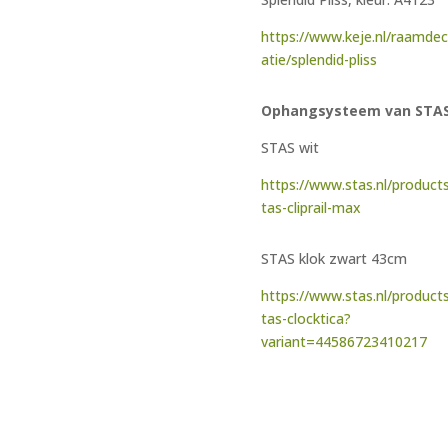
https://www.keje.nl/raamde
atie/splendid-pliss
Ophangsysteem van STA
STAS wit
https://www.stas.nl/product
tas-cliprail-max
STAS klok zwart 43cm
https://www.stas.nl/product
tas-clocktica?
variant=44586723410217