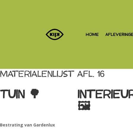
HOME
AFLEVERING
Materialenlijst afl. 16
Tuin
🌳
Interieu
🖼
Bestrating van Gardenlux