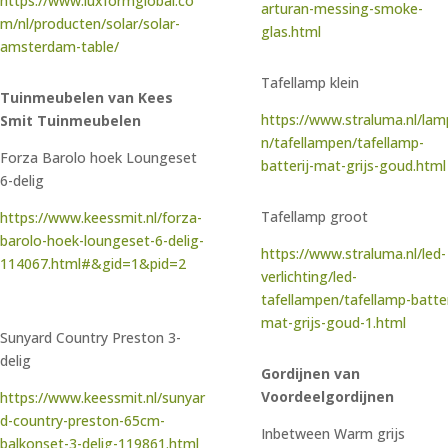
https://www.luxformglobal.co
arturan-messing-smoke-
m/nl/producten/solar/solar-
glas.html
amsterdam-table/
Tafellamp klein
Tuinmeubelen van Kees
https://www.straluma.nl/la
Smit Tuinmeubelen
n/tafellampen/tafellamp-
Forza Barolo hoek Loungeset
batterij-mat-grijs-goud.html
6-delig
Tafellamp groot
https://www.keessmit.nl/forza-
barolo-hoek-loungeset-6-delig-
https://www.straluma.nl/led-
114067.html#&gid=1&pid=2
verlichting/led-
tafellampen/tafellamp-batter
mat-grijs-goud-1.html
Sunyard Country Preston 3-
delig
Gordijnen van
Voordeelgordijnen
https://www.keessmit.nl/sunyar
d-country-preston-65cm-
Inbetween Warm grijs
balkonset-3-delig-119861.html