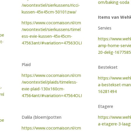
om/baking-soda
/woontextiel/sierkussens/ricci-
kussen-45x45cm-50101zwa/
Items van We
https://www.cocomaison.nl/cm
Servies
/woontextiel/sierkussens/timel
mpe
ess-evie-kussen-45x45cm-
https://www.weh
t-
47563ant/#variation=47563OLI
amp-home-servie
20-delig-167758
Plaid
Bestekset
https://www.cocomaison.nl/cm
https://www.weh
/woontextiel/plaids/timeless-
a-bestekset-manil
-
evie-plaid-130x160cm-
16281494
tml
47564ant/#variation=47564OLI
Etagere
Dalila (bloem)potten
https://www.weh
mpe
a-etagere-3-laa
https://www.cocomaison.nl/cm