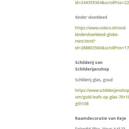
id=244359364&scrollPos=2
Kinder vloerkleed
https://www.volero.nl/rond-
kindervloerkleed-globe-
mint.html?
id=268803560&scrollPos=1
Schilderij van
Schilderijenshop
Schilderij glas, goud
https://www.schilderijenshop
om/gold-leafs-op-glas-70×1
gth108
Raamdecoratie van KeJe
Splendid Pliss, kleur: A4123