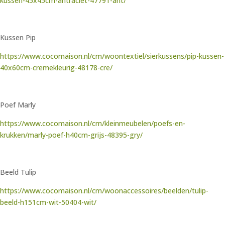
kussen-45x45cm-antraciet-47791-ant/
Kussen Pip
https://www.cocomaison.nl/cm/woontextiel/sierkussens/pip-kussen-
40x60cm-cremekleurig-48178-cre/
Poef Marly
https://www.cocomaison.nl/cm/kleinmeubelen/poefs-en-
krukken/marly-poef-h40cm-grijs-48395-gry/
Beeld Tulip
https://www.cocomaison.nl/cm/woonaccessoires/beelden/tulip-
beeld-h151cm-wit-50404-wit/