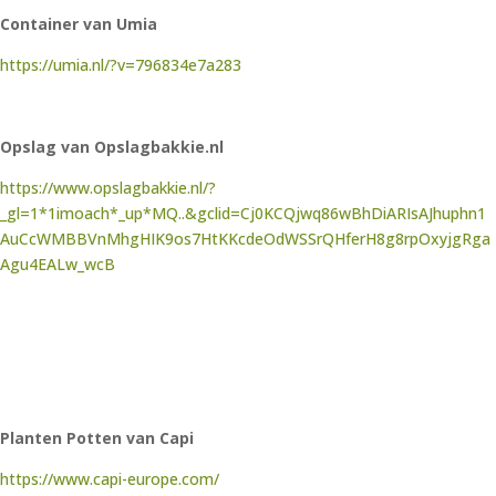
Container van Umia
https://umia.nl/?v=796834e7a283
Opslag van Opslagbakkie.nl
https://www.opslagbakkie.nl/?
_gl=1*1imoach*_up*MQ..&gclid=Cj0KCQjwq86wBhDiARIsAJhuphn1
AuCcWMBBVnMhgHIK9os7HtKKcdeOdWSSrQHferH8g8rpOxyjgRga
Agu4EALw_wcB
Planten Potten van Capi
https://www.capi-europe.com/