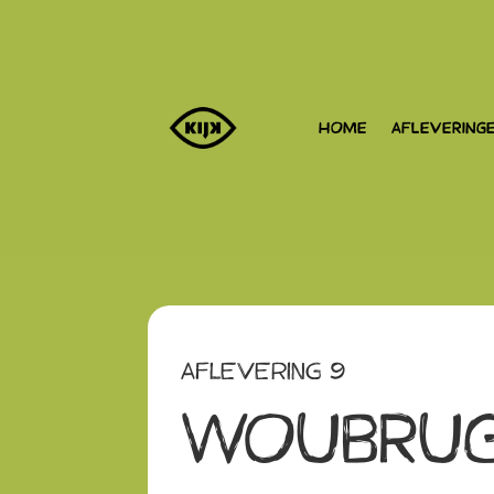
HOME
AFLEVERING
Aflevering 9
WOUBRU