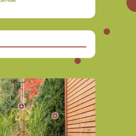
oen-kalk
P
P