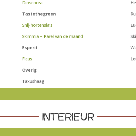
Dioscorea
He
Tastethegreen
Ru
Snij-hortensia’s
E
Skimmia
– Parel van de maand
Sk
Esperit
Wo
Ficus
Le
Overig
Taxushaag
Interieur