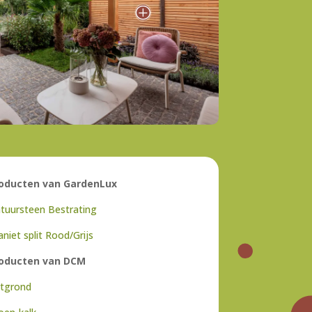
P
oducten van GardenLux
tuursteen Bestrating
aniet split Rood/Grijs
oducten van DCM
tgrond