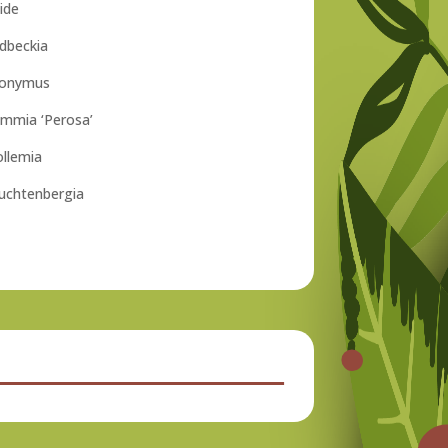
ide
dbeckia
uonymus
immia ‘Perosa’
llemia
uchtenbergia