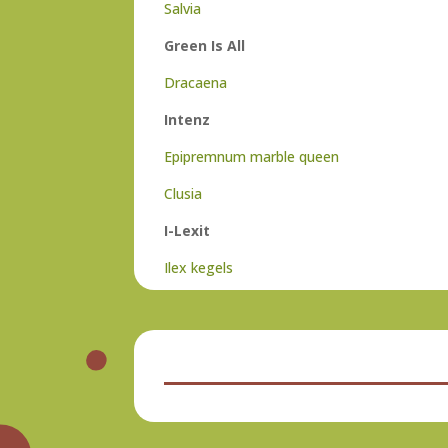
Salvia
Green Is
All
Dracaena
Intenz
Epipremnum
marble
queen
Clusia
I-
Lexit
Ilex
kegels