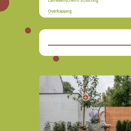
Lamellenscherm schutting
Overkapping
P