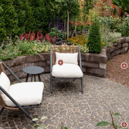
P
P
P