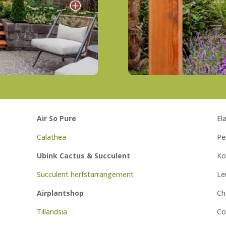
P
Air
So
Pure
El
Calathea
Pe
Ubink
Cactus & Succulent
Ko
Succulent herfstarrangement
Le
Airplantshop
Ch
Tillandsia
Co