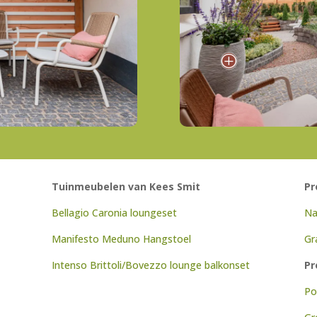
P
Tuinmeubelen van Kees Smit
Pr
Bellagio Caronia loungeset
Na
Manifesto
Meduno
Hangstoel
Gr
Intenso
Brittoli
/
Bovezzo
lounge
balkonset
Pr
Po