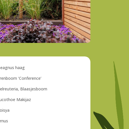
aeagnus haag
renboom ‘Conference’
elreuteria, Blaasjesboom
ucothoe Makijaz
oisya
rnus