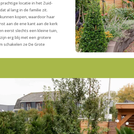
rachtige locatie in het Zuid-
 al lang in de familie zit.
k kunnen kopen, waardoor haar
enst aan de ene kant aan de kerk
n eerst slechts een kleine tuin,
zijn erg blij met een grotere
om schakelen ze De Grote