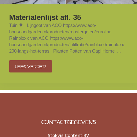
Materialenlijst afl. 35
Tuin 🌳 Lijngoot van ACO https://www.aco-
houseandgarden.nl/producten/roostergoten/euroline
Rainbloxx van ACO https://www.aco-
houseandgarden.nl/producten/infiltratie/rainbloxx/rainbloxx-
200-langs-het-terras Planten Potten van Capi Home ...
Lees verder
CONTACTGEGEVENS
Stokvis Content BV