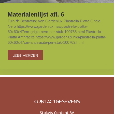
Materialenlijst afl. 6
Tuin 🌳 Bestrating van Gardenlux Piastrella Piatta Grigio
Nero https://www.gardenlux.nl/s/piastrella-piatta-
60x60x47cm-grigio-nero-per-stuk-100765.html Piastrella
Piatta Anthracite https://www.gardenlux.nl/s/piastrella-piatta-
60x60x47cm-anthracite-per-stuk-100763.html...
Lees verder
CONTACTGEGEVENS
Stokvis Content BV