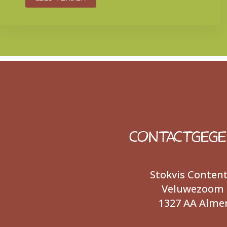
CONTACTGEG
Stokvis Conten
Veluwezoom 
1327 AA Alme