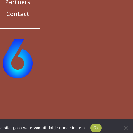
Partners
Contact
e site, gaan we ervan uit dat je ermee instemt.
Ok