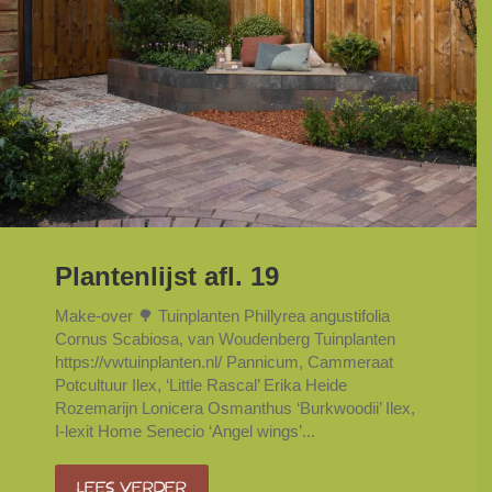
Plantenlijst afl. 19
Make-over 🌳 Tuinplanten Phillyrea angustifolia
Cornus Scabiosa, van Woudenberg Tuinplanten
https://vwtuinplanten.nl/ Pannicum, Cammeraat
Potcultuur Ilex, ‘Little Rascal’ Erika Heide
Rozemarijn Lonicera Osmanthus ‘Burkwoodii’ Ilex,
I-lexit Home Senecio ‘Angel wings’...
Lees verder