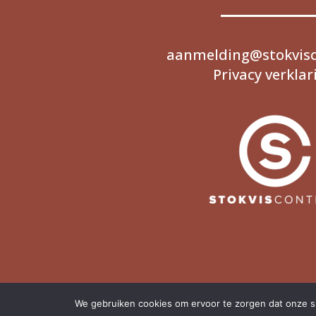
aanmelding@stokvisc
Privacy verklar
We gebruiken cookies om ervoor te zorgen dat onze sit