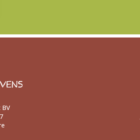
EVENS
t BV
7
re