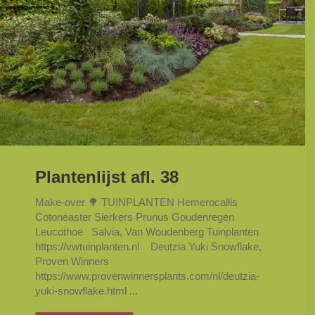
Plantenlijst afl. 38
Make-over 🌳 TUINPLANTEN Hemerocallis
Cotoneaster Sierkers Prunus Goudenregen
Leucothoe Salvia, Van Woudenberg Tuinplanten
https://vwtuinplanten.nl Deutzia Yuki Snowflake,
Proven Winners
https://www.provenwinnersplants.com/nl/deutzia-
yuki-snowflake.html ...