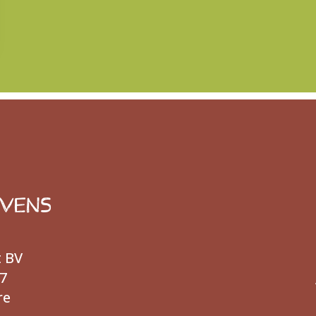
EVENS
t BV
7
re