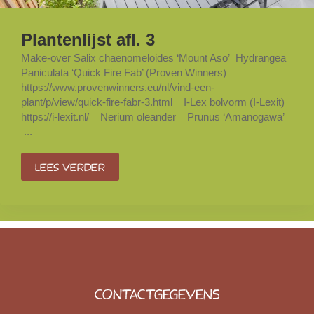
Plantenlijst afl. 3
Make-over Salix chaenomeloides ‘Mount Aso’ Hydrangea
Paniculata ‘Quick Fire Fab’ (Proven Winners)
https://www.provenwinners.eu/nl/vind-een-
plant/p/view/quick-fire-fabr-3.html I-Lex bolvorm (I-Lexit)
https://i-lexit.nl/ Nerium oleander Prunus ‘Amanogawa’
...
Lees verder
CONTACTGEGEVENS