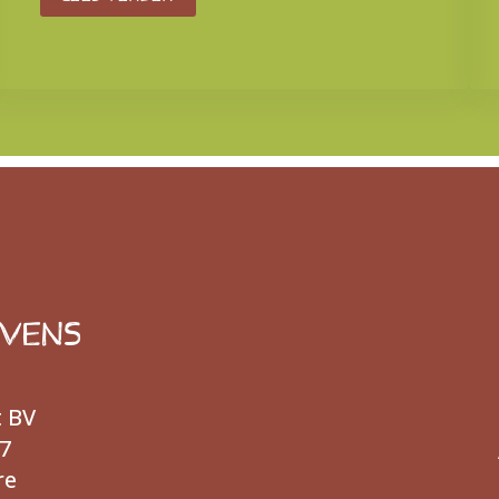
EVENS
t BV
7
re