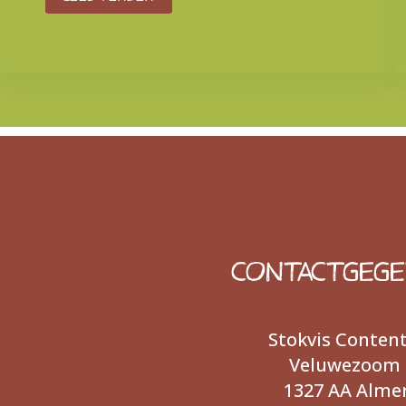
CONTACTGEG
Stokvis Conten
Veluwezoom 
1327 AA Alme