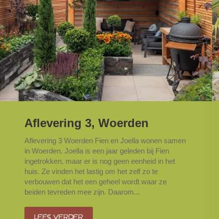
Aflevering 3, Woerden
Aflevering 3 Woerden Fien en Joella wonen samen
in Woerden. Joella is een jaar geleden bij Fien
ingetrokken, maar er is nog geen eenheid in het
huis. Ze vinden het lastig om het zelf zo te
verbouwen dat het een geheel wordt waar ze
beiden tevreden mee zijn. Daarom...
Lees verder