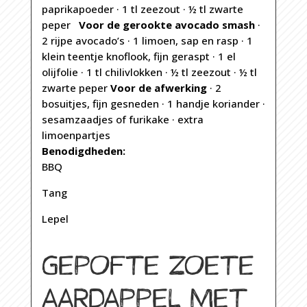
paprikapoeder · 1 tl zeezout · ½ tl zwarte
peper
Voor de gerookte avocado smash
·
2 rijpe avocado’s · 1 limoen, sap en rasp · 1
klein teentje knoflook, fijn geraspt · 1 el
olijfolie · 1 tl chilivlokken · ½ tl zeezout · ½ tl
zwarte peper
Voor de afwerking
· 2
bosuitjes, fijn gesneden · 1 handje koriander ·
sesamzaadjes of furikake · extra
limoenpartjes
Benodigdheden:
BBQ
Tang
Lepel
GEPOFTE ZOETE
AARDAPPEL MET