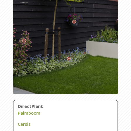
P
P
P
DirectPlant
Palmboom
Cersis