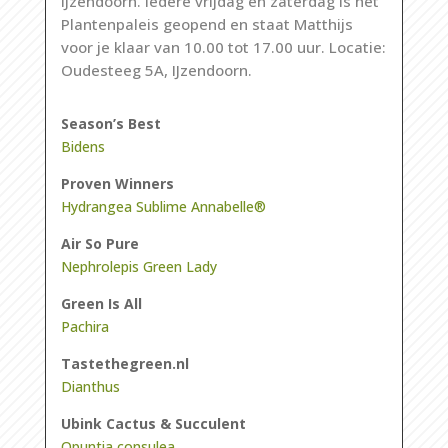
IJzendoorn
.
Iedere
vrijdag
en
zaterdag
is het
Plantenpaleis
geopend
en
staat
Matthijs
voor
je
klaar
van 10.00
tot
17.00
uur
.
Locatie
:
Oudesteeg
5A,
IJzendoorn
.
Season’s Best
Bidens
Proven Winners
Hydrangea Sublime Annabelle®
Air So Pure
Nephrolepis Green Lady
Green Is All
Pachira
Tastethegreen.nl
Dianthus
Ubink Cactus & Succulent
Opuntia consulea