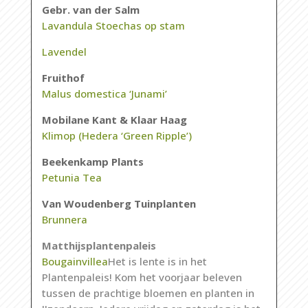
Gebr. van der Salm
Lavandula Stoechas op stam
Lavendel
Fruithof
Malus domestica ‘Junami’
Mobilane Kant & Klaar Haag
Klimop (Hedera ‘Green Ripple’)
Beekenkamp Plants
Petunia Tea
Van Woudenberg Tuinplanten
Brunnera
Matthijsplantenpaleis
Bougainvillea
Het is lente is in het
Plantenpaleis
! Kom het
voorjaar
beleven
tussen
de
prachtige
bloemen
en
planten
in