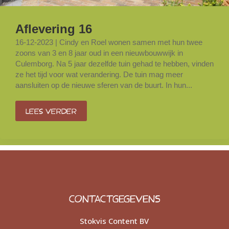
Aflevering 16
16-12-2023 | Cindy en Roel wonen samen met hun twee
zoons van 3 en 8 jaar oud in een nieuwbouwwijk in
Culemborg. Na 5 jaar dezelfde tuin gehad te hebben, vinden
ze het tijd voor wat verandering. De tuin mag meer
aansluiten op de nieuwe sferen van de buurt. In hun...
Lees verder
CONTACTGEGEVENS
Stokvis Content BV