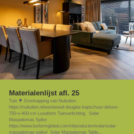
Materialenlijst afl. 25
Tuin 🌳 Overkapping van Nubuiten
https://nubuiten.nl/westwood-douglas-kapschuur-deluxe-
750-x-400-cm​​ Luxaform Tuinverlichting Solar
Maspalomas Spike
https://www.luxformglobal.com/nl/producten/solar/solar-
maspalomas-spike/ Solar Maspalomas Table...