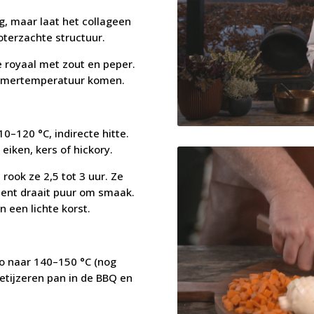
eg, maar laat het collageen
boterzachte structuur.
 royaal met zout en peper.
kamertemperatuur komen.
0–120 °C, indirecte hitte.
eiken, kers of hickory.
rook ze 2,5 tot 3 uur. Ze
ment draait puur om smaak.
 een lichte korst.
o naar 140–150 °C (nog
ietijzeren pan in de BBQ en