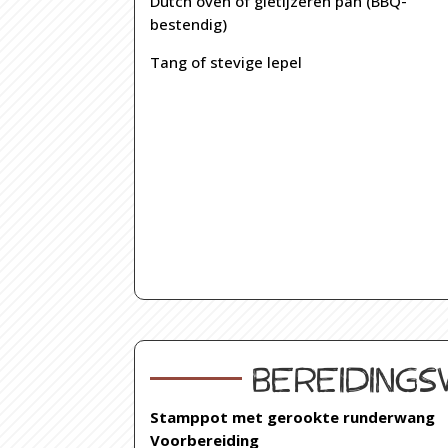
Dutch oven of gietijzeren pan (BBQ-
bestendig)
Tang of stevige lepel
Bereidings
Stamppot met gerookte runderwang
Voorbereiding