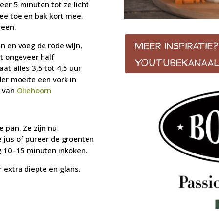
eer 5 minuten tot ze licht
ee toe en bak kort mee.
heen.
MEER INSPIRATIE
n en voeg de rode wijn,
et ongeveer half
YOUTUBEKANAAL
at alles 3,5 tot 4,5 uur
der moeite een vork in
s van
Oliehoorn
e pan. Ze zijn nu
 jus of pureer de groenten
og 10–15 minuten inkoken.
 extra diepte en glans.